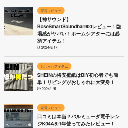
家電レビュー
【神サウンド】
BoseSmartSoundbar900レビュー！臨
場感がヤバい！ホームシアターには必
須アイテム！
2024/8/17
おしゃれアイテム
SHEINの格安壁紙はDIY初心者でも簡
単！リビングがおしゃれに大変身！
2024/1/5
家電レビュー
口コミは本当？バルミューダ電子レン
ジK04Aを1年使ってみたレビュー！