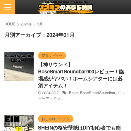
HOME
>
2024年
>
1月
月別アーカイブ：2024年01月
家電レビュー
【神サウンド】
BoseSmartSoundbar900レビュー！臨
場感がヤバい！ホームシアターには必
須アイテム！
2024/8/17
Bose
,
BoseSmartSoundbar
,
ドル
ビーアトモス
おしゃれアイテム
SHEINの格安壁紙はDIY初心者でも簡