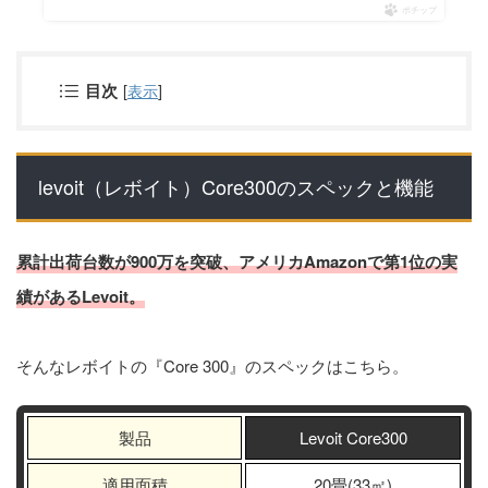
ポチップ
目次
[
表示
]
levoit（レボイト）Core300のスペックと機能
累計出荷台数が900万を突破、アメリカAmazonで第1位の実
績があるLevoit。
そんなレボイトの『Core 300』のスペックはこちら。
製品
Levoit Core300
適用面積
20畳(33㎡)