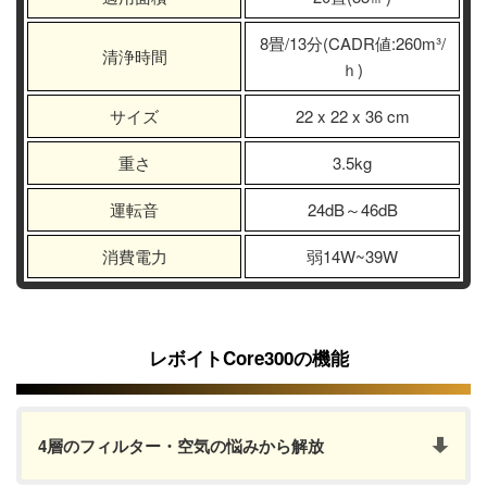
8畳/13分(CADR値:260m³/
清浄時間
ｈ)
サイズ
22 x 22 x 36 cm
重さ
3.5kg
運転音
24dB～46dB
消費電力
弱14W~39W
レボイトCore300の機能
4層のフィルター・空気の悩みから解放